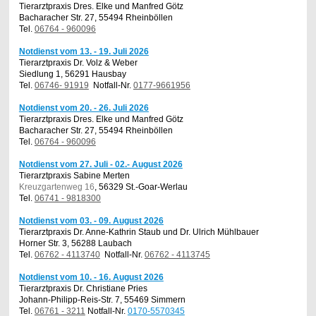
Tierarztpraxis Dres. Elke und Manfred Götz
Bacharacher Str. 27, 55494 Rheinböllen
Tel.
06764 - 960096
Notdienst vom 13. - 19. Juli 2026
Tierarztpraxis Dr. Volz & Weber
Siedlung 1, 56291 Hausbay
Tel.
06746- 91919
Notfall-Nr.
0177-9661956
Notdienst vom 20. - 26. Juli 2026
Tierarztpraxis Dres. Elke und Manfred Götz
Bacharacher Str. 27, 55494 Rheinböllen
Tel.
06764 - 960096
Notdienst vom 27. Juli - 02.- August 2026
Tierarztpraxis Sabine Merten
Kreuzgartenweg 16
, 56329 St.-Goar-Werlau
Tel.
06741 - 9818300
Notdienst vom 03. - 09. August 2026
Tierarztpraxis Dr. Anne-Kathrin Staub und Dr. Ulrich Mühlbauer
Horner Str. 3, 56288 Laubach
Tel.
06762 - 4113740
Notfall-Nr.
06762 - 4113745
Notdienst vom 10. - 16. August 2026
Tierarztpraxis Dr. Christiane Pries
Johann-Philipp-Reis-Str. 7, 55469 Simmern
Tel.
06761 - 3211
Notfall-Nr.
0170-5570345