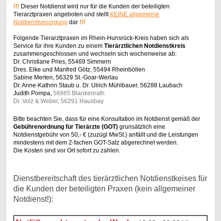
!!!
Dieser Notdienst wird nur für die Kunden der beteiligten
Tierarztpraxen angeboten und stellt
KEINE allgemeine
Notdienstvesorgung
dar
!!!
Folgende Tierarztpraxen
im Rhein-Hunsrück-Kreis haben sich als
Service für ihre Kunden
zu einem
Tierärztlichen Notdienstkreis
zusammengeschlossen
und wechseln sich wochenweise ab:
Dr. Christiane Pries, 55469 Simmern
Dres. Elke und Manfred Götz, 55494 Rheinböllen
Sabine Merten, 56329 St.-Goar-Werlau
Dr. Anne-Kathrin Staub u. Dr. Ulrich Mühlbauer, 56288 Laubach
Judith Pompa,
56865 Blankenrath
Dr. Volz & Weber, 56291 Hausbay
Horner Straße 3
Bitte beachten Sie, dass
für eine Konsultation im Notdienst gemäß der
Gebührenordnung für Tierärzte (GOT)
grunsätzlich eine
Notdienstgebühr von 50,- € (zuzügl MwSt.)
anfällt und die Leistungen
mindestens mit dem 2-fachen GOT-Satz abgerechnet werden.
Die Kosten sind vor Ort sofort zu zahlen.
Dienstbereitschaft des tierärztlichen Notdienstkeises für
die Kunden der beteiligten Praxen (kein allgemeiner
Notdienst!):