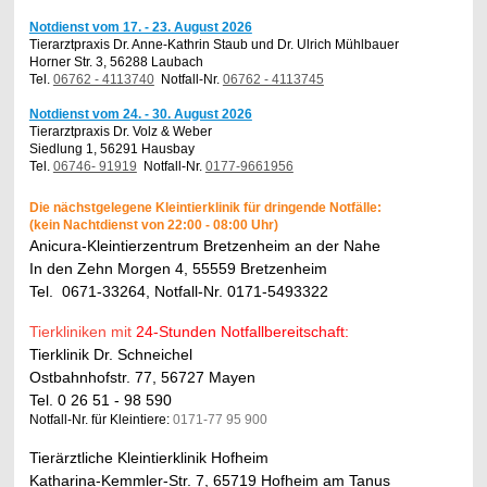
Notdienst vom 17. - 23. August 2026
Tierarztpraxis Dr. Anne-Kathrin Staub und Dr. Ulrich Mühlbauer
Horner Str. 3, 56288 Laubach
Tel.
06762 - 4113740
Notfall-Nr.
06762 - 4113745
Notdienst vom 24. - 30. August 2026
Tierarztpraxis Dr. Volz & Weber
Siedlung 1, 56291 Hausbay
Tel.
06746- 91919
Notfall-Nr.
0177-9661956
Die nächstgelegene Kleintierklinik für dringende Notfälle:
(kein Nachtdienst von 22:00 - 08:00 Uhr)
Anicura-Kleintierzentrum Bretzenheim an der Nahe
In den Zehn Morgen 4
, 55559
Bretzenheim
Tel. 0671-33264, Notfall-Nr. 0171-5493322
Tierkliniken
mit
24-Stunden Notfallbereitschaft:
Tierklinik Dr. Schneichel
Ostbahnhofstr. 77, 56727 Mayen
Tel. 0 26 51 - 98 590
Notfall-Nr. für Kleintiere:
0171-77 95 900
Tierärztliche Kleintierklinik Hofheim
Katharina-Kemmler-Str. 7, 65719 Hofheim am Tanus