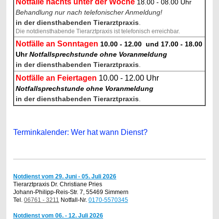
Notfälle nachts unter der Woche
18.00 - 08.00 Uhr
Behandlung nur nach telefonischer Anmeldung!
in der diensthabenden Tierarztpraxis
.
Die notdiensthabende Tierarztpraxis ist telefonisch erreichbar.
Notfälle an Son
n
tagen
10.00 - 12.00
und 17.00 - 18.00
Uhr
Notfallsprechstunde ohne Voranmeldung
in der diensthabenden Tierarztpraxis
.
Notfälle an Feiertagen
10.00 - 12.00
Uhr
Notfallsprechstunde ohne Voranmeldung
in der diensthabenden Tierarztpraxis
.
Terminkalender: Wer hat wann Dienst?
Notdienst vom 29. Juni - 05. Juli 2026
Tierarztpraxis Dr. Christiane Pries
Johann-Philipp-Reis-Str. 7, 55469 Simmern
Tel.
06761 - 3211
Notfall-Nr.
0170-5570345
Notdienst vom 06. - 12. Juli 2026